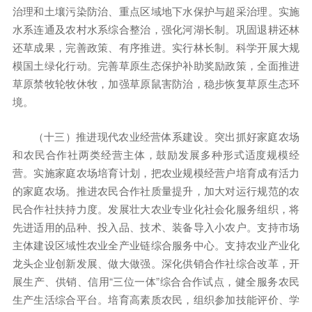
治理和土壤污染防治、重点区域地下水保护与超采治理。实施
水系连通及农村水系综合整治，强化河湖长制。巩固退耕还林
还草成果，完善政策、有序推进。实行林长制。科学开展大规
模国土绿化行动。完善草原生态保护补助奖励政策，全面推进
草原禁牧轮牧休牧，加强草原鼠害防治，稳步恢复草原生态环
境。
（十三）推进现代农业经营体系建设。突出抓好家庭农场
和农民合作社两类经营主体，鼓励发展多种形式适度规模经
营。实施家庭农场培育计划，把农业规模经营户培育成有活力
的家庭农场。推进农民合作社质量提升，加大对运行规范的农
民合作社扶持力度。发展壮大农业专业化社会化服务组织，将
先进适用的品种、投入品、技术、装备导入小农户。支持市场
主体建设区域性农业全产业链综合服务中心。支持农业产业化
龙头企业创新发展、做大做强。深化供销合作社综合改革，开
展生产、供销、信用“三位一体”综合合作试点，健全服务农民
生产生活综合平台。培育高素质农民，组织参加技能评价、学