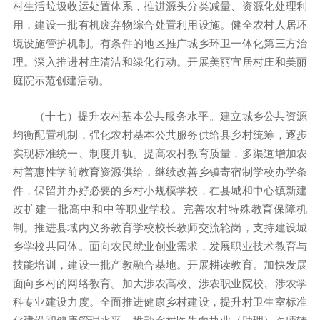
村生活垃圾收运处置体系，推进源头分类减量、资源化处理利
用，建设一批有机废弃物综合处置利用设施。健全农村人居环
境设施管护机制。有条件的地区推广城乡环卫一体化第三方治
理。深入推进村庄清洁和绿化行动。开展美丽宜居村庄和美丽
庭院示范创建活动。
（十七）提升农村基本公共服务水平。建立城乡公共资源
均衡配置机制，强化农村基本公共服务供给县乡村统筹，逐步
实现标准统一、制度并轨。提高农村教育质量，多渠道增加农
村普惠性学前教育资源供给，继续改善乡镇寄宿制学校办学条
件，保留并办好必要的乡村小规模学校，在县城和中心镇新建
改扩建一批高中和中等职业学校。完善农村特殊教育保障机
制。推进县域内义务教育学校校长教师交流轮岗，支持建设城
乡学校共同体。面向农民就业创业需求，发展职业技术教育与
技能培训，建设一批产教融合基地。开展耕读教育。加快发展
面向乡村的网络教育。加大涉农高校、涉农职业院校、涉农学
科专业建设力度。全面推进健康乡村建设，提升村卫生室标准
化建设和健康管理水平，推动乡村医生向执业（助理）医师转