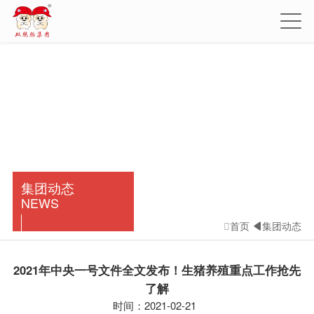
场监管总局在约谈中
指出的问题，将立即
整改，消除行为危害
后果。
现发布声明：关
于该倡议，从未制定
具体细则或实施相关
措施。为避免造成误
集团动态
解，现决定撤销该倡
NEWS
议，并严格遵守《反
首页
集团动态


垄断法》等法律法
规，支持行业内人才
2021年中央一号文件全文发布！生猪养殖重点工作抢先
了解
自由流动，推动行业
时间：2021-02-21
健康发展。