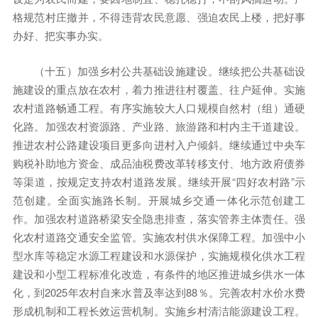
格规范村庄撤并，不得违背农民意愿、强迫农民上楼，把好事
办好、把实事办实。
（十五）加强乡村公共基础设施建设。继续把公共基础设
施建设的重点放在农村，着力推进往村覆盖、往户延伸。实施
农村道路畅通工程。有序实施较大人口规模自然村（组）通硬
化路。加强农村资源路、产业路、旅游路和村内主干道建设。
推进农村公路建设项目更多向进村入户倾斜。继续通过中央车
购税补助地方资金、成品油税费改革转移支付、地方政府债券
等渠道，按规定支持农村道路发展。继续开展“四好农村路”示
范创建。全面实施路长制。开展城乡交通一体化示范创建工
作。加强农村道路桥梁安全隐患排查，落实管养主体责任。强
化农村道路交通安全监管。实施农村供水保障工程。加强中小
型水库等稳定水源工程建设和水源保护，实施规模化供水工程
建设和小型工程标准化改造，有条件的地区推进城乡供水一体
化，到2025年农村自来水普及率达到88％。完善农村水价水费
形成机制和工程长效运营机制。实施乡村清洁能源建设工程。