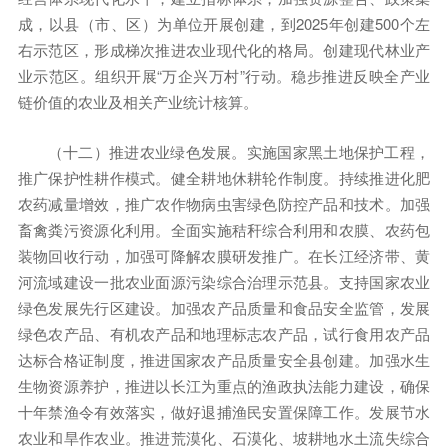
成，以县（市、区）为单位开展创建，到2025年创建500个左
右示范区，形成梯次推进农业现代化的格局。创建现代林业产
业示范区。组织开展“万企兴万村”行动。稳步推进反映全产业
链价值的农业及相关产业统计核算。
（十二）推进农业绿色发展。实施国家黑土地保护工程，
推广保护性耕作模式。健全耕地休耕轮作制度。持续推进化肥
农药减量增效，推广农作物病虫害绿色防控产品和技术。加强
畜禽粪污资源化利用。全面实施秸秆综合利用和农膜、农药包
装物回收行动，加强可降解农膜研发推广。在长江经济带、黄
河流域建设一批农业面源污染综合治理示范县。支持国家农业
绿色发展先行区建设。加强农产品质量和食品安全监管，发展
绿色农产品、有机农产品和地理标志农产品，试行食用农产品
达标合格证制度，推进国家农产品质量安全县创建。加强水生
生物资源养护，推进以长江为重点的渔政执法能力建设，确保
十年禁渔令有效落实，做好退捕渔民安置保障工作。发展节水
农业和旱作农业。推进荒漠化、石漠化、坡耕地水土流失综合