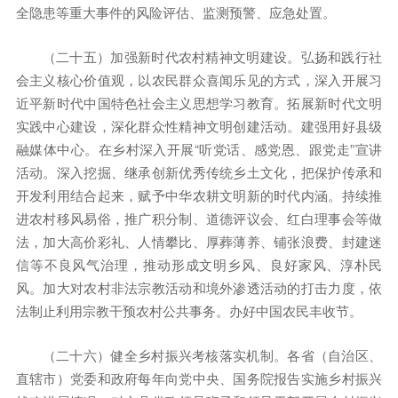
全隐患等重大事件的风险评估、监测预警、应急处置。
（二十五）加强新时代农村精神文明建设。弘扬和践行社
会主义核心价值观，以农民群众喜闻乐见的方式，深入开展习
近平新时代中国特色社会主义思想学习教育。拓展新时代文明
实践中心建设，深化群众性精神文明创建活动。建强用好县级
融媒体中心。在乡村深入开展“听党话、感党恩、跟党走”宣讲
活动。深入挖掘、继承创新优秀传统乡土文化，把保护传承和
开发利用结合起来，赋予中华农耕文明新的时代内涵。持续推
进农村移风易俗，推广积分制、道德评议会、红白理事会等做
法，加大高价彩礼、人情攀比、厚葬薄养、铺张浪费、封建迷
信等不良风气治理，推动形成文明乡风、良好家风、淳朴民
风。加大对农村非法宗教活动和境外渗透活动的打击力度，依
法制止利用宗教干预农村公共事务。办好中国农民丰收节。
（二十六）健全乡村振兴考核落实机制。各省（自治区、
直辖市）党委和政府每年向党中央、国务院报告实施乡村振兴