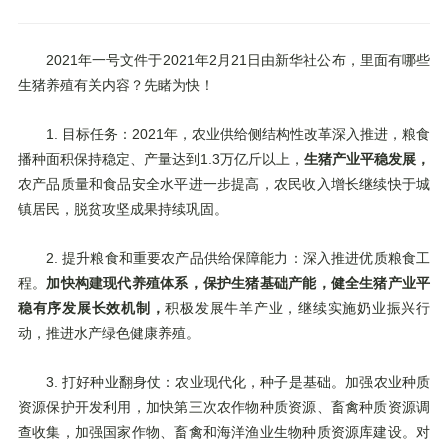
牧原集团
2021年一号文件于2021年2月21日由新华社公布，里面有哪些
生猪养殖有关内容？先睹为快！
温氏集团
双胞胎集团
1. 目标任务：2021年，农业供给侧结构性改革深入推进，粮食
正大集团
播种面积保持稳定、产量达到1.3万亿斤以上，
生猪产业平稳发展，
农产品质量和食品安全水平进一步提高，农民收入增长继续快于城
2023
年
7
月
31
日
镇居民，脱贫攻坚成果持续巩固。
2. 提升粮食和重要农产品供给保障能力：深入推进优质粮食工
程。
加快构建现代养殖体系，保护生猪基础产能，健全生猪产业平
稳有序发展长效机制，
积极发展牛羊产业，继续实施奶业振兴行
动，推进水产绿色健康养殖。
3. 打好种业翻身仗：农业现代化，种子是基础。加强农业种质
资源保护开发利用，加快第三次农作物种质资源、畜禽种质资源调
查收集，加强国家作物、畜禽和海洋渔业生物种质资源库建设。对