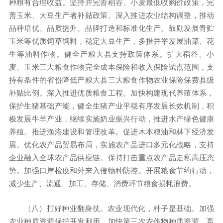
种粮有合理收益。坚持并完善稻谷、小麦最低收购价政策，完
善玉米、大豆生产者补贴政策。深入推进农业结构调整，推动
品种培优、品质提升、品牌打造和标准化生产。鼓励发展青贮
玉米等优质饲草饲料，稳定大豆生产，多措并举发展油菜、花
生等油料作物。健全产粮大县支持政策体系。扩大稻谷、小
麦、玉米三大粮食作物完全成本保险和收入保险试点范围，支
持有条件的省份降低产粮大县三大粮食作物农业保险保费县级
补贴比例。深入推进优质粮食工程。加快构建现代养殖体系，
保护生猪基础产能，健全生猪产业平稳有序发展长效机制，积
极发展牛羊产业，继续实施奶业振兴行动，推进水产绿色健康
养殖。推进渔港建设和管理改革。促进木本粮油和林下经济发
展。优化农产品贸易布局，实施农产品进口多元化战略，支持
企业融入全球农产品供应链。保持打击重点农产品走私高压态
势。加强口岸检疫和外来入侵物种防控。开展粮食节约行动，
减少生产、流通、加工、存储、消费环节粮食损耗浪费。
（八）打好种业翻身仗。农业现代化，种子是基础。加强
农业种质资源保护开发利用，加快第三次农作物种质资源、畜