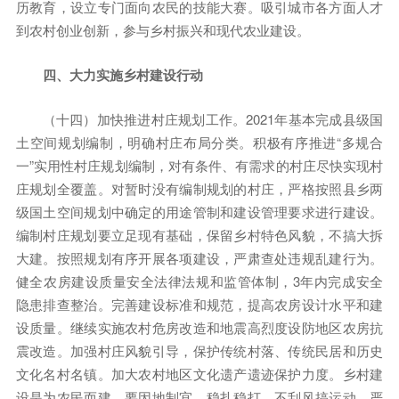
历教育，设立专门面向农民的技能大赛。吸引城市各方面人才
到农村创业创新，参与乡村振兴和现代农业建设。
四、大力实施乡村建设行动
（十四）加快推进村庄规划工作。2021年基本完成县级国
土空间规划编制，明确村庄布局分类。积极有序推进“多规合
一”实用性村庄规划编制，对有条件、有需求的村庄尽快实现村
庄规划全覆盖。对暂时没有编制规划的村庄，严格按照县乡两
级国土空间规划中确定的用途管制和建设管理要求进行建设。
编制村庄规划要立足现有基础，保留乡村特色风貌，不搞大拆
大建。按照规划有序开展各项建设，严肃查处违规乱建行为。
健全农房建设质量安全法律法规和监管体制，3年内完成安全
隐患排查整治。完善建设标准和规范，提高农房设计水平和建
设质量。继续实施农村危房改造和地震高烈度设防地区农房抗
震改造。加强村庄风貌引导，保护传统村落、传统民居和历史
文化名村名镇。加大农村地区文化遗产遗迹保护力度。乡村建
设是为农民而建，要因地制宜、稳扎稳打，不刮风搞运动。严