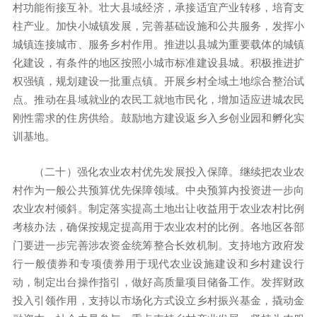
村功能衔接互补。壮大县域经济，承接适宜产业转移，培育支
柱产业。加快小城镇发展，完善基础设施和公共服务，发挥小
城镇连接城市、服务乡村作用。推进以县城为重要载体的城镇
化建设，有条件的地区按照小城市标准建设县城。积极推进扩
权强镇，规划建设一批重点镇。开展乡村全域土地综合整治试
点。推动在县域就业的农民工就地市民化，增加适应进城农民
刚性需求的住房供给。鼓励地方建设返乡入乡创业园和孵化实
训基地。
（二十）强化农业农村优先发展投入保障。继续把农业农
村作为一般公共预算优先保障领域。中央预算内投资进一步向
农业农村倾斜。制定落实提高土地出让收益用于农业农村比例
考核办法，确保按规定提高用于农业农村的比例。各地区各部
门要进一步完善涉农资金统筹整合长效机制。支持地方政府发
行一般债券和专项债券用于现代农业设施建设和乡村建设行
动，制定出台操作指引，做好高质量项目储备工作。发挥财政
投入引领作用，支持以市场化方式设立乡村振兴基金，撬动金