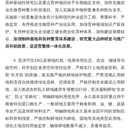
育种基础性研究以及重点育种项目给予长期稳定支持。加快实施农
业生物育种重大科技项目。深入实施农作物和畜禽良种联合攻关。
实施新一轮畜禽遗传改良计划和现代种业提升工程。尊重科学、严
格监管，有序推进生物育种产业化应用。加强育种领域知识产权保
护。支持种业龙头企业建立健全商业化育种体系，加快建设南繁硅
谷，
加强制种基地和良种繁育体系建设，研究重大品种研发与推广
后补助政策，促进育繁推一体化发展。
4. 坚决守住18亿亩耕地红线：统筹布局生态、农业、城镇等功
能空间，科学划定各类空间管控边界，严格实行土地用途管制。采
取“长牙齿”的措施，落实最严格的耕地保护制度。严禁违规占用耕
地和违背自然规律绿化造林、挖湖造景，严格控制非农建设占用耕
地，深入推进农村乱占耕地建房专项整治行动，坚决遏制耕地“非农
化”、防止“非粮化”。明确耕地利用优先序，永久基本农田重点用于
粮食特别是口粮生产，一般耕地主要用于粮食和棉、油、糖、蔬菜
等农产品及饲草饲料生产。明确耕地和永久基本农田不同的管制目
标和管制强度，严格控制耕地转为林地、园地等其他类型农用地，
强化土地流转用途监管，确保耕地数量不减少、质量有提高。