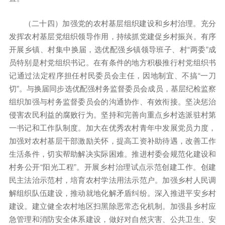
（二十四）加强党的农村基层组织建设和乡村治理。充分
发挥农村基层党组织领导作用，持续抓党建促乡村振兴。有序
开展乡镇、村集中换届，选优配强乡镇领导班子、村“两委”成
员特别是村党组织书记。在有条件的地方积极推行村党组织书
记通过法定程序担任村民委员会主任，因地制宜、不搞“一刀
切”。与换届同步选优配强村务监督委员会成员，基层纪检监察
组织加强与村务监督委员会的沟通协作、有效衔接。坚决惩治
侵害农民利益的腐败行为。坚持和完善向重点乡村选派驻村第
一书记和工作队制度。加大在优秀农村青年中发展党员力度，
加强对农村基层干部激励关怀，提高工资补助待遇，改善工作
生活条件，切实帮助解决实际困难。推进村委会规范化建设和
村务公开“阳光工程”。开展乡村治理试点示范创建工作。创建
民主法治示范村，培育农村学法用法示范户。加强乡村人民调
解组织队伍建设，推动就地化解矛盾纠纷。深入推进平安乡村
建设。建立健全农村地区扫黑除恶常态化机制。加强县乡村应
急管理和消防安全体系建设，做好对自然灾害、公共卫生、安