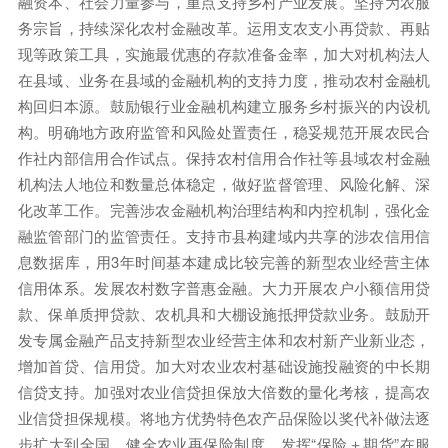
融资本、社会力量参与，重点支持乡村产业发展。坚持为农服
务宗旨，持续深化农村金融改革。运用支农支小再贷款、再贴
现等政策工具，实施最优惠的存款准备金率，加大对机构法人
在县域、业务在县域的金融机构的支持力度，推动农村金融机
构回归本源。鼓励银行业金融机构建立服务乡村振兴的内设机
构。明确地方政府监管和风险处置责任，稳妥规范开展农民合
作社内部信用合作试点。保持农村信用合作社等县域农村金融
机构法人地位和数量总体稳定，做好监督管理、风险化解、深
化改革工作。完善涉农金融机构治理结构和内控机制，强化金
融监管部门的监管责任。支持市县构建域内共享的涉农信用信
息数据库，用3年时间基本建成比较完善的新型农业经营主体
信用体系。发展农村数字普惠金融。大力开展农户小额信用贷
款、保单质押贷款、农机具和大棚设施抵押贷款业务。鼓励开
发专属金融产品支持新型农业经营主体和农村新产业新业态，
增加首贷、信用贷。加大对农业农村基础设施投融资的中长期
信贷支持。加强对农业信贷担保放大倍数的量化考核，提高农
业信贷担保规模。将地方优势特色农产品保险以奖代补做法逐
步扩大到全国。健全农业再保险制度。发挥“保险＋期货”在服