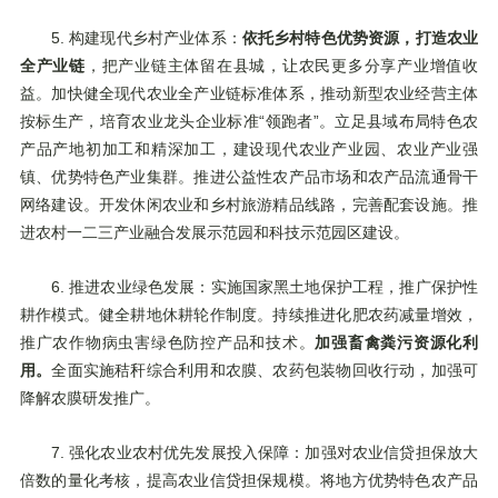
5. 构建现代乡村产业体系：
依托乡村特色优势资源，打造农业
全产业链
，把产业链主体留在县城，让农民更多分享产业增值收
益。加快健全现代农业全产业链标准体系，推动新型农业经营主体
按标生产，培育农业龙头企业标准“领跑者”。立足县域布局特色农
产品产地初加工和精深加工，建设现代农业产业园、农业产业强
镇、优势特色产业集群。推进公益性农产品市场和农产品流通骨干
网络建设。开发休闲农业和乡村旅游精品线路，完善配套设施。推
进农村一二三产业融合发展示范园和科技示范园区建设。
6. 推进农业绿色发展：实施国家黑土地保护工程，推广保护性
耕作模式。健全耕地休耕轮作制度。持续推进化肥农药减量增效，
推广农作物病虫害绿色防控产品和技术。
加强畜禽粪污资源化利
用。
全面实施秸秆综合利用和农膜、农药包装物回收行动，加强可
降解农膜研发推广。
7. 强化农业农村优先发展投入保障：加强对农业信贷担保放大
倍数的量化考核，提高农业信贷担保规模。将地方优势特色农产品