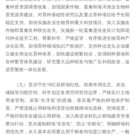
禽种质资源调查收集，加强国家作物、畜禽和海洋渔业生物种
质资源库建设。对育种基础性研究以及重点育种项目给予长期
稳定支持。加快实施农业生物育种重大科技项目。深入实施农
作物和畜禽良种联合攻关。实施新一轮畜禽遗传改良计划和现
代种业提升工程。尊重科学、严格监管，有序推进生物育种产
业化应用。加强育种领域知识产权保护。支持种业龙头企业建
立健全商业化育种体系，加快建设南繁硅谷，加强制种基地和
良种繁育体系建设，研究重大品种研发与推广后补助政策，促
进育繁推一体化发展。
（九）坚决守住18亿亩耕地红线。统筹布局生态、农业、
城镇等功能空间，科学划定各类空间管控边界，严格实行土地
用途管制。采取“长牙齿”的措施，落实最严格的耕地保护制
度。严禁违规占用耕地和违背自然规律绿化造林、挖湖造景，
严格控制非农建设占用耕地，深入推进农村乱占耕地建房专项
整治行动，坚决遏制耕地“非农化”、防止“非粮化”。明确耕地利
用优先序，永久基本农田重点用于粮食特别是口粮生产，一般