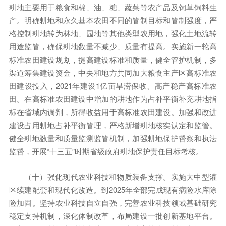
耕地主要用于粮食和棉、油、糖、蔬菜等农产品及饲草饲料生
产。明确耕地和永久基本农田不同的管制目标和管制强度，严
格控制耕地转为林地、园地等其他类型农用地，强化土地流转
用途监管，确保耕地数量不减少、质量有提高。实施新一轮高
标准农田建设规划，提高建设标准和质量，健全管护机制，多
渠道筹集建设资金，中央和地方共同加大粮食主产区高标准农
田建设投入，2021年建设1亿亩旱涝保收、高产稳产高标准农
田。在高标准农田建设中增加的耕地作为占补平衡补充耕地指
标在省域内调剂，所得收益用于高标准农田建设。加强和改进
建设占用耕地占补平衡管理，严格新增耕地核实认定和监管。
健全耕地数量和质量监测监管机制，加强耕地保护督察和执法
监督，开展“十三五”时期省级政府耕地保护责任目标考核。
（十）强化现代农业科技和物质装备支撑。实施大中型灌
区续建配套和现代化改造。到2025年全部完成现有病险水库除
险加固。坚持农业科技自立自强，完善农业科技领域基础研究
稳定支持机制，深化体制改革，布局建设一批创新基地平台。