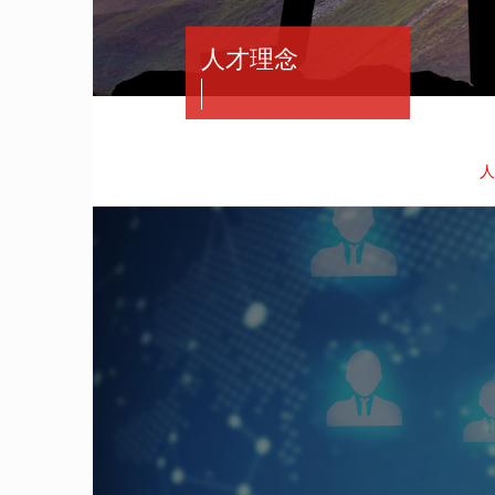
人才理念
人