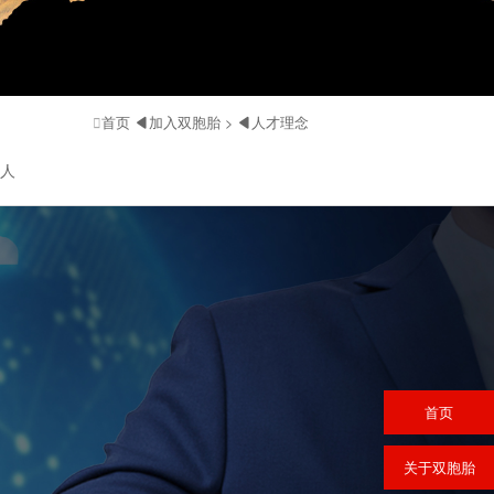
首页
加入双胞胎
>
人才理念



人
首页
关于双胞胎