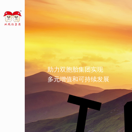
助力双胞胎集团实现
多元增值和可持续发展