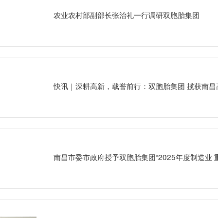
农业农村部副部长张治礼一行调研双胞胎集团
快讯｜深耕高新，载誉前行：双胞胎集团 揽获南昌
南昌市委市政府授予双胞胎集团“2025年度制造业 