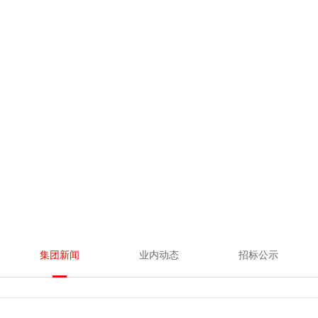
，从未制定具体细则或实施相
决定撤销该倡议，并严格遵守
持行业内人才自由流动，推动
牧原集团
温氏集团
双胞胎集团
正大集团
集团新闻
业内动态
招标公示
2023
年
7
月
31
日