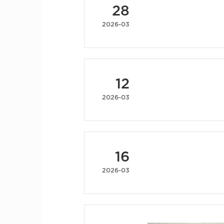
28
2026-03
12
2026-03
16
2026-03