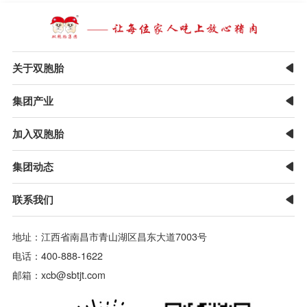
关于双胞胎

集团产业

加入双胞胎

集团动态

联系我们

地址：江西省南昌市青山湖区昌东大道7003号
电话：400-888-1622
邮箱：xcb@sbtjt.com